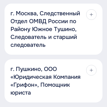
органов управления ООО, удостоверения
По вопросам трудоустройства необходимо
период службы в органах внутренних
официальном сайте прокуратуры области в
копию военного билета или
доверенностей, согласий, обязательств,
обращаться:
дел в соответствии с ФЗ 247 от
разделе
«Документы»
.
приписного свидетельства;
г. Москва, Следственный
удостоверения фактов,
117148, город Москва, улица Маршала
19.07.2011 года
свидетельствования подлинности подписи
Отдел ОМВД России по
Савицкого, д. 2;
характеристику с последнего места
В кадровый резерв могут быть зачислены
переводчиков, свидетельствования копий
Возможность получения бесплатного
Телефоны:
8 495 734-6831
работы или учебы, места жительства;
Району Южное Тушино,
граждане Российской Федерации,
и выписок из них, оформление наследства
высшего образования в учебных
e-mail:
info@34.msksud.ru
получившие по имеющим государственную
Следователь и старший
медицинское заключение о наличии
и т.д.
заведениях МВД России
Самохина Ирина Викторовна
аккредитацию образовательным
(отсутствии) заболевания,
следователь
программам высшее юридическое
Бесплатное медицинское
препятствующего поступлению на
Вакансия: консультант/юрист-консультант.
Приглашаем студентов всех курсов для
образование по специальности
обслуживание в ведомственных
службу в органы и учреждения
прохождения учебной практики в
Граждан (мужчины и женщины) в возрасте
«Юриспруденция», или высшее
поликлиниках ,100% оплата
Основные обязанности:
прокуратуры Российской Федерации
Щербинском районном суде города
до 40 лет на должности Следователь и
образование по направлению подготовки
больничных листов.
г. Пушкино, ООО
и исполнению служебных
Москвы, который в пределах своей
старший следователь по расследованию
Первичный прием посетителей;
«Юриспруденция» квалификации «магистр»
обязанностей прокурорского
«Юридическая Компания
компетенции рассматривает дела в
преступлений общеуголовной
Санаторно-курортное лечение в
при наличии диплома бакалавра по
работника, по форме, утвержденной
Составление нотариальных
качестве суда первой и второй инстанции
направленности (обязательно наличие
ведомственных домах отдыха
«Грифон», Помощник
направлению подготовки
постановлением Правительства
документов (доверенности,
и осуществляет другие полномочия,
высшего юридического образования)
сотрудникам и членам их семьи
«Юриспруденция», или высшее
юриста
Российской Федерации от 26.08.2013
завещания, согласия и соглашения,
предусмотренные федеральным
образование по специальностям,
Перспектива служебного роста.
№ 733;
наследственные дела, договоры по
Заработная плата сотрудников – от 50 000
конституционным законом.
входящим в укрупненную группу
ООО «Юридическая Компания «Грифон»
отчуждению имущества и т.д.);
рублей.