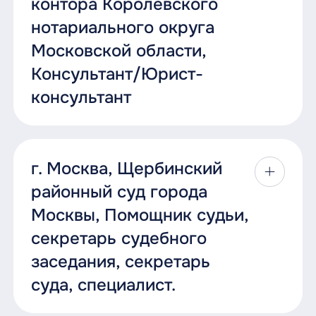
контора Королёвского
Условия работы:
осуществляется на основании
аккредитацией, положительно
сформированного кадрового резерва на
нотариального округа
Стабильная заработная плата, премии
зарекомендовавшие себя по месту
замещение должностей прокурорских
Московской области,
основной учебы (работы), способные по
Смотреть документ
работников (далее – кадровый резерв).
Компенсация за поднаем жилого
Консультант/Юрист-
состоянию здоровья исполнять
помещения
возлагаемые на них обязанности, могут
Лица, желающие быть включенными в
консультант
Отпуск от 45 суток (+ дни на дорогу,
обратиться в межгоррайпрокуратуру по
кадровый резерв, вправе обратиться в
отпускные)
месту жительства с заявлением о
межгоррайспецпрокуратуру по месту
Нотариальная контора Известкина
назначении общественным помощником.
жительства, представив документы,
Оплачиваемые учебные отпуска,
Александра Александровича оказывает
г. Москва, Щербинский
предусмотренные Положением о
больничные листы
содействие физическим и юридическим
С заявлением необходимо предоставить:
кадровом резерве для замещения
районный суд города
лицам в осуществлении их прав и защите
Сотрудник, имеющий стаж службы в
должностей прокурорских работников в
законных интересов при совершении
личный листок по учету кадров;
Москвы, Помощник судьи,
органах внутренних дел не менее 10
прокуратуре Смоленской области,
нотариальных действий.
секретарь судебного
лет в календарном исчислении, имеет
автобиографию с перечислением в
утвержденным приказом прокурора
право на единовременную
ней всех близких родственников;
Смоленской области от 20.12.2019 № 476
заседания, секретарь
Основная деятельность - сделки с долями
социальную выплату для
(далее – Положение).
ООО, недвижимостью, сделки по
суда, специалист.
копию паспорта гражданина
приобретения или строительства
семейному праву, удостоверения решений
Российской Федерации;
жилого помещения один раз за весь
Ознакомиться с Положением можно на