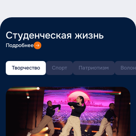
Студенческая жизнь
Подробнее
Творчество
Спорт
Патриотизм
Волон