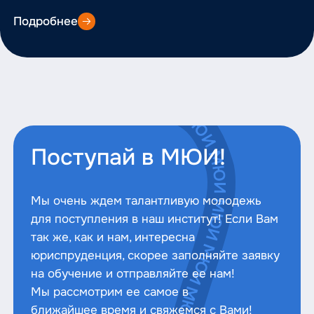
Подробнее
Поступай в МЮИ!
Мы очень ждем талантливую молодежь
для поступления в наш институт! Если Вам
так же, как и нам, интересна
юриспруденция, скорее заполняйте заявку
на обучение и отправляйте ее нам!
Мы рассмотрим ее самое в
ближайшее время и свяжемся с Вами!