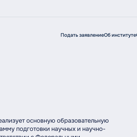
Подать заявление
Об институте
Об институте
Об
институте
Сведения об образовательной организации
Руководство
Структура
История
Ученый совет
еализует основную образовательную
амму подготовки научных и научно-